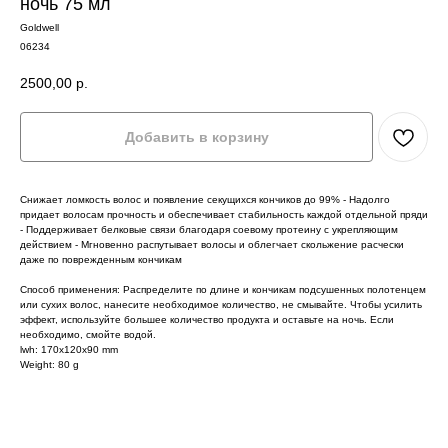
ночь 75 мл
Goldwell
06234
2500,00
р.
Добавить в корзину
Снижает ломкость волос и появление секущихся кончиков до 99% - Надолго
придает волосам прочность и обеспечивает стабильность каждой отдельной пряди
- Поддерживает белковые связи благодаря соевому протеину с укрепляющим
действием - Мгновенно распутывает волосы и облегчает скольжение расчески
даже по поврежденным кончикам
Способ применения: Распределите по длине и кончикам подсушенных полотенцем
или сухих волос, нанесите необходимое количество, не смывайте. Чтобы усилить
эффект, используйте большее количество продукта и оставьте на ночь. Если
необходимо, смойте водой.
lwh: 170x120x90 mm
Weight: 80 g