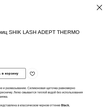
сниц SHIK LASH ADEPT THERMO
 в корзину
ию и размазыванию. Силиконовая щеточка равномерно
ресничку. Легко смывается теплой водой без использования
кияжа.
ставлена в классическом черном оттенке
Black.