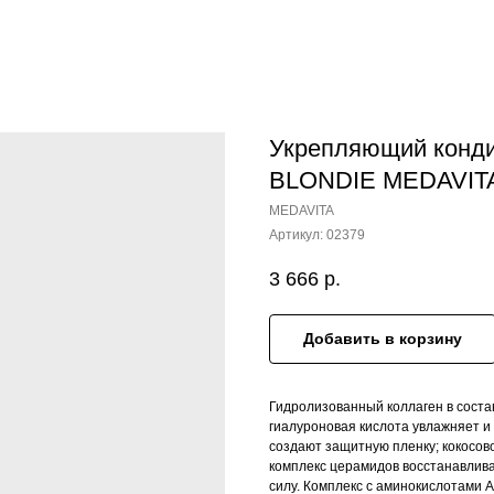
Укрепляющий конди
BLONDIE MEDAVIT
MEDAVITA
Артикул:
02379
3 666
р.
Добавить в корзину
Гидролизованный коллаген в сост
гиалуроновая кислота увлажняет и
создают защитную пленку; кокосов
комплекс церамидов восстанавлива
силу. Комплекс с аминокислотами 