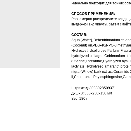
Идеально подходит для тонких осв
СПОСОБ ПРИМЕНЕНИЯ:
Равномерно распределите кондиц
выдержки 1-2 минуты, затем смойт
СОСТАВ:
Aqua [Water], Behentrimonium chlori
(Coconut) oil,PEG-40/PPG-8 methyla
Hydroxyethylcellulose,Parfum [Fragr
hydrolyzed collagen,Cetrimonium chlo
8,Serine,Threonine,Hydrolyzed hyalu
lactylate,Hydrolyzed amaranth protein,
nigra (Willow) bark extract,Ceramide
ii,Cholesterol,Phytosphingosine,Ca
Штрихкод: 8033928509371
ДxШxВ: 330x250x150 мм
Вес: 180 г