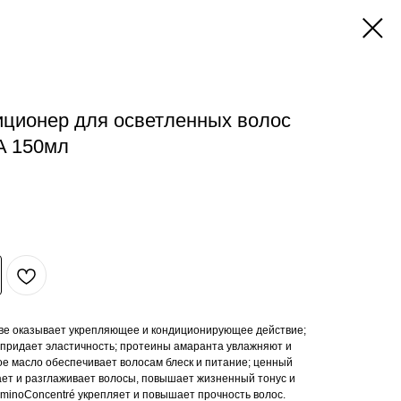
ционер для осветленных волос
A 150мл
аве оказывает укрепляющее и кондиционирующее действие;
 придает эластичность; протеины амаранта увлажняют и
ое масло обеспечивает волосам блеск и питание; ценный
ет и разглаживает волосы, повышает жизненный тонус и
AminoConcentré укрепляет и повышает прочность волос.