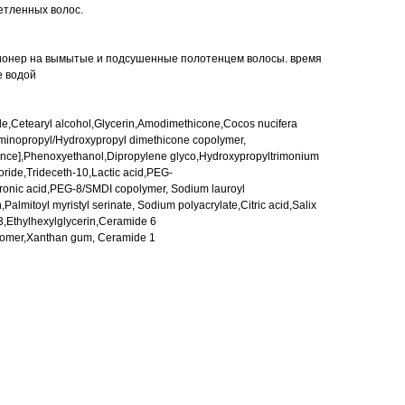
етленных волос.
ионер на вымытые и подсушенные полотенцем волосы. время
е водой
de,Cetearyl alcohol,Glycerin,Amodimethicone,Cocos nucifera
minopropyl/Hydroxypropyl dimethicone copolymer,
ance],Phenoxyethanol,Dipropylene glyco,Hydroxypropyltrimonium
ride,Trideceth-10,Lactic acid,PEG-
ronic acid,PEG-8/SMDI copolymer, Sodium lauroyl
Palmitoyl myristyl serinate, Sodium polyacrylate,Citric acid,Salix
 3,Ethylhexylglycerin,Ceramide 6
rbomer,Xanthan gum, Ceramide 1