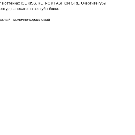
r в оттенках ICE KISS, RETRO и FASHION GIRL. Очертите губы,
нтур, нанесите на все губы блеск.
ежный , молочно-коралловый