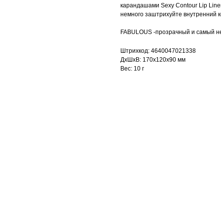
карандашами Sexy Contour Lip Line
немного заштрихуйте внутренний ко
FABULOUS -прозрачный и самый н
Штрихкод: 4640047021338
ДxШxВ: 170x120x90 мм
Вес: 10 г