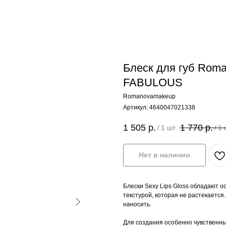
Блеск для губ Roma
FABULOUS
Romanovamakeup
Артикул:
4640047021338
1 505
р.
1 770
р.
/
1 шт
/
1 
Нет в наличии
Блески Sexy Lips Gloss обладают 
текстурой, которая не растекается
наносить.
Для создания особенно чувственных