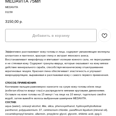
MEDAVITA 75мл
MEDAVITA
01158
3150,00
р.
Добавить в корзину
Эффективно разглаживает кожу головы и лица, содержит увлажняющие молекулы
аллантоин и пантенол, красную глину и экстракт японского аниса.
Восстанавливает микрофлору и впитывает излишки кожного сала, не пересушивая
и не стягивая кожу. Содержит гранулы кварца, которые оказывают на кожу мягкое
действие минерального скраба, способствуя механическому отшелушиванию
кератиновых чешуек. Красная глина обеспечивает эластичность и улучшает
микроциркуляцию, выравнивая и разглаживая кожу с самого первого применения.
СПОСОБ ПРИМЕНЕНИЯ:
Кончиками пальцев равномерно нанесите на сухую кожу головы и/или лицо
(избегая области вокруг глаз) и распределите мягкими круговыми движениями.
Оставьте на коже головы на 15 минут / на лице на 10 минут, тщательно смойте
водой, затем вымойте волосы выбранным шампунем MEDAVITA.
СОСТАВ:
aqua (water), cetearyl alcohol, illite, silica, phenoxyethanol, hydroxyethylcellulose
panthenol, polyquaternium- 37, cetrimonium chloride, paraffinum liquidum (mineral oil),
cocamidopropyl betaine, allantoin, propylene glycol, glycerin, shikimic acid, ppg-1