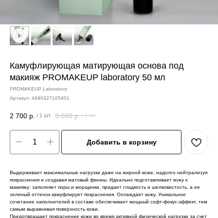
Камуфлирующая матирующая основа под
макияж PROMAKEUP laboratory 50 мл
PROMAKEUP Laboratory
Артикул:
4690327105401
2 700
р.
3 000
р.
/
1 шт
/
1 шт
Добавить в корзину
Выдерживает максимальные нагрузки даже на жирной коже, надолго нейтрализуя
покраснения и создавая матовый финиш. Идеально подготавливает кожу к
макияжу: заполняет поры и морщинки, придает гладкость и шелковистость, а ее
зеленый оттенок камуфлирует покраснения. Охлаждает кожу. Уникальное
сочетание наполнителей в составе обеспечивает мощный софт-фокус-эффект, тем
самым выравнивая поверхность кожи.
Предотвращает покраснение кожи во время активной физической нагрузки за счет