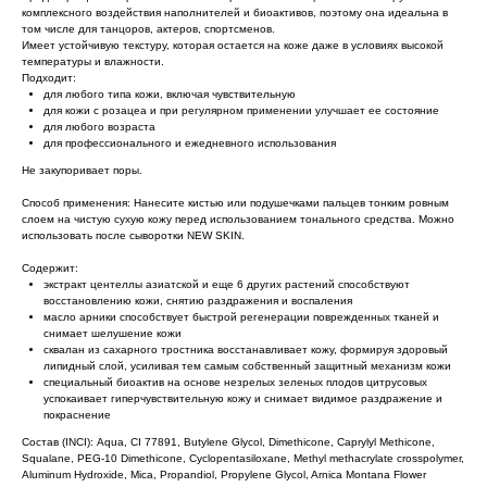
комплексного воздействия наполнителей и биоактивов, поэтому она идеальна в
том числе для танцоров, актеров, спортсменов.
Имеет устойчивую текстуру, которая остается на коже даже в условиях высокой
температуры и влажности.
Подходит:
для любого типа кожи, включая чувствительную
для кожи с розацеа и при регулярном применении улучшает ее состояние
для любого возраста
для профессионального и ежедневного использования
Не закупоривает поры.
Способ применения: Нанесите кистью или подушечками пальцев тонким ровным
слоем на чистую сухую кожу перед использованием тонального средства. Можно
использовать после сыворотки NEW SKIN.
Содержит:
экстракт центеллы азиатской и еще 6 других растений способствуют
восстановлению кожи, снятию раздражения и воспаления
масло арники способствует быстрой регенерации поврежденных тканей и
снимает шелушение кожи
сквалан из сахарного тростника восстанавливает кожу, формируя здоровый
липидный слой, усиливая тем самым собственный защитный механизм кожи
специальный биоактив на основе незрелых зеленых плодов цитрусовых
успокаивает гиперчувствительную кожу и снимает видимое раздражение и
покраснение
Состав (INCI): Aqua, CI 77891, Butylene Glycol, Dimethicone, Caprylyl Methicone,
Squalane, PEG-10 Dimethicone, Cyclopentasiloxane, Methyl methacrylate crosspolymer,
Aluminum Hydroxide, Mica, Propandiol, Propylene Glycol, Arnica Montana Flower