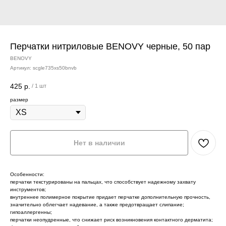
Перчатки нитриловые BENOVY черные, 50 пар
BENOVY
Артикул:
scgle735xs50bnvb
425
р.
/
1 шт
размер
Нет в наличии
Особенности:
перчатки текстурированы на пальцах, что способствует надежному захвату
инструментов;
внутреннее полимерное покрытие придает перчатке дополнительную прочность,
значительно облегчает надевание, а также предотвращает слипание;
гипоаллергенны;
перчатки неопудренные, что снижает риск возникновения контактного дерматита;