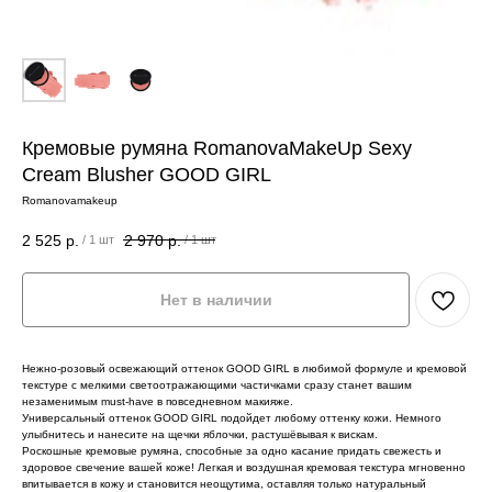
Кремовые румяна RomanovaMakeUp Sexy
Cream Blusher GOOD GIRL
Romanovamakeup
2 525
р.
2 970
р.
/
1 шт
/
1 шт
Нет в наличии
Нежно-розовый освежающий оттенок GOOD GIRL в любимой формуле и кремовой
текстуре с мелкими светоотражающими частичками сразу станет вашим
незаменимым must-have в повседневном макияже.
Универсальный оттенок GOOD GIRL подойдет любому оттенку кожи. Немного
улыбнитесь и нанесите на щечки яблочки, растушёвывая к вискам.
Роскошные кремовые румяна, способные за одно касание придать свежесть и
здоровое свечение вашей коже! Легкая и воздушная кремовая текстура мгновенно
впитывается в кожу и становится неощутима, оставляя только натуральный