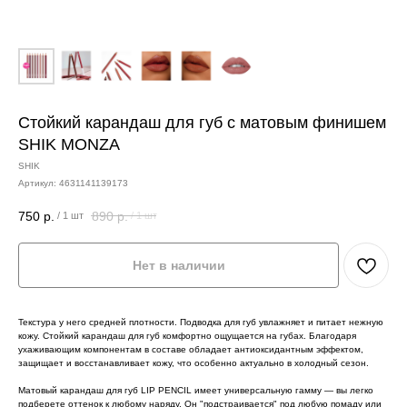
Стойкий карандаш для губ c матовым финишем
SHIK MONZA
SHIK
Артикул:
4631141139173
750
р.
890
р.
/
1 шт
/
1 шт
Нет в наличии
Текстура у него средней плотности. Подводка для губ увлажняет и питает нежную
кожу. Стойкий карандаш для губ комфортно ощущается на губах. Благодаря
ухаживающим компонентам в составе обладает антиоксидантным эффектом,
защищает и восстанавливает кожу, что особенно актуально в холодный сезон.
Матовый карандаш для губ LIP PENCIL имеет универсальную гамму — вы легко
подберете оттенок к любому наряду. Он "подстраивается" под любую помаду или