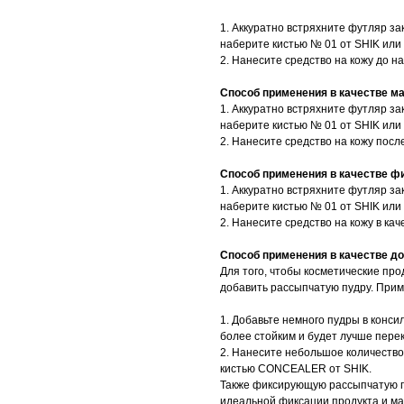
1. Аккуратно встряхните футляр з
наберите кистью № 01 от SHIK или
2. Нанесите средство на кожу до н
Способ применения в качестве м
1. Аккуратно встряхните футляр з
наберите кистью № 01 от SHIK или
2. Нанесите средство на кожу посл
Способ применения в качестве 
1. Аккуратно встряхните футляр з
наберите кистью № 01 от SHIK или
2. Нанесите средство на кожу в ка
Способ применения в качестве д
Для того, чтобы косметические про
добавить рассыпчатую пудру. Прим
1. Добавьте немного пудры в кон
более стойким и будет лучше пере
2. Нанесите небольшое количество
кистью CONCEALER от SHIK.
Также фиксирующую рассыпчатую п
идеальной фиксации продукта и ма