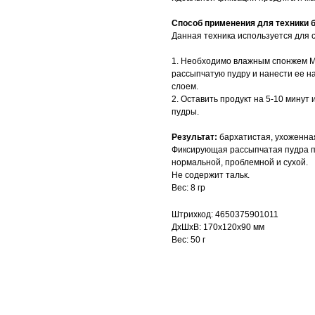
Способ применения для техники б
Данная техника используется для с
1. Необходимо влажным спонжем 
рассыпчатую пудру и нанести ее на
слоем.
2. Оставить продукт на 5-10 минут
пудры.
Результат:
бархатистая, ухоженная
Фиксирующая рассыпчатая пудра п
нормальной, проблемной и сухой.
Не содержит тальк.
Вес: 8 гр
Штрихкод: 4650375901011
ДxШxВ: 170x120x90 мм
Вес: 50 г