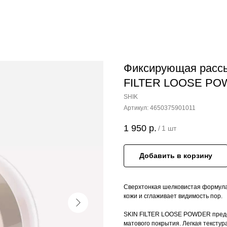
Фиксирующая рассы
FILTER LOOSE PO
SHIK
Артикул:
4650375901011
1 950
р.
/
1 шт
Добавить в корзину
Сверхтонкая шелковистая формула
кожи и сглаживает видимость пор.
SKIN FILTER LOOSE POWDER предст
матового покрытия. Легкая текстур