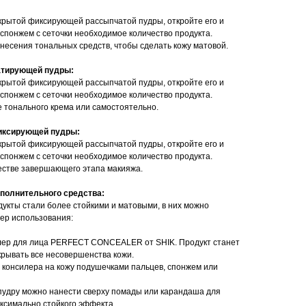
акрытой фиксирующей рассыпчатой пудры, откройте его и
 спонжем с сеточки необходимое количество продукта.
анесения тональных средств, чтобы сделать кожу матовой.
атирующей пудры:
акрытой фиксирующей рассыпчатой пудры, откройте его и
 спонжем с сеточки необходимое количество продукта.
е тонального крема или самостоятельно.
фиксирующей пудры:
акрытой фиксирующей рассыпчатой пудры, откройте его и
 спонжем с сеточки необходимое количество продукта.
честве завершающего этапа макияжа.
ополнительного средства:
дукты стали более стойкими и матовыми, в них можно
ер использования:
силер для лица PERFECT CONCEALER от SHIK. Продукт станет
крывать все несовершенства кожи.
 консилера на кожу подушечками пальцев, спонжем или
удру можно нанести сверху помады или карандаша для
ксимально стойкого эффекта.