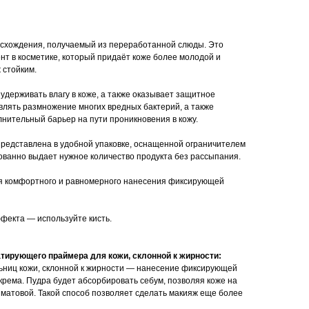
исхождения, получаемый из переработанной слюды. Это
т в косметике, который придаёт коже более молодой и
 стойким.
удерживать влагу в коже, а также оказывает защитное
влять размножение многих вредных бактерий, а также
лнительный барьер на пути проникновения в кожу.
редставлена в удобной упаковке, оснащенной ограничителем
рованно выдает нужное количество продукта без рассыпания.
ля комфортного и равномерного нанесения фиксирующей
ффекта — используйте кисть.
тирующего праймера для кожи, склонной к жирности:
ьниц кожи, склонной к жирности — нанесение фиксирующей
крема. Пудра будет абсорбировать себум, позволяя коже на
 матовой. Такой способ позволяет сделать макияж еще более