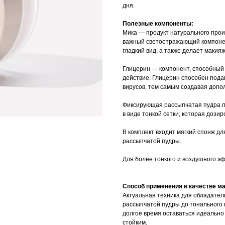
дня.
Полезные компоненты:
Мика — продукт натурального про
важный светоотражающий компонен
гладкий вид, а также делает макияж
Глицерин — компонент, способный 
действие. Глицерин способен пода
вирусов, тем самым создавая допо
Фиксирующая рассыпчатая пудра п
в виде тонкой сетки, которая дози
В комплект входит мягкий спонж д
рассыпчатой пудры.
Для более тонкого и воздушного э
Способ применения в качестве ма
Актуальная техника для обладател
рассыпчатой пудры до тонального 
долгое время оставаться идеально
стойким.