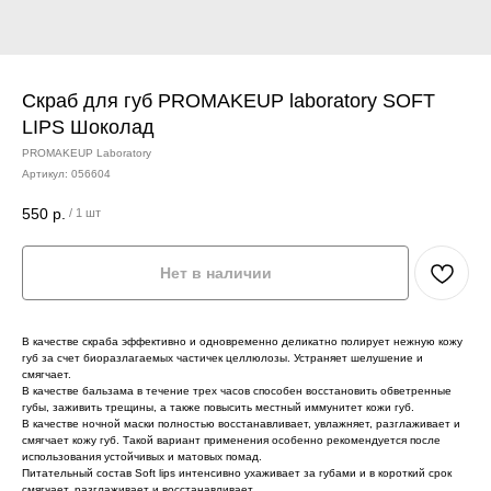
Скраб для губ PROMAKEUP laboratory SOFT
LIPS Шоколад
PROMAKEUP Laboratory
Артикул:
056604
550
р.
/
1 шт
Нет в наличии
В качестве скраба эффективно и одновременно деликатно полирует нежную кожу
губ за счет биоразлагаемых частичек целлюлозы. Устраняет шелушение и
смягчает.
В качестве бальзама в течение трех часов способен восстановить обветренные
губы, заживить трещины, а также повысить местный иммунитет кожи губ.
В качестве ночной маски полностью восстанавливает, увлажняет, разглаживает и
смягчает кожу губ. Такой вариант применения особенно рекомендуется после
использования устойчивых и матовых помад.
Питательный состав Soft lips интенсивно ухаживает за губами и в короткий срок
смягчает, разглаживает и восстанавливает.