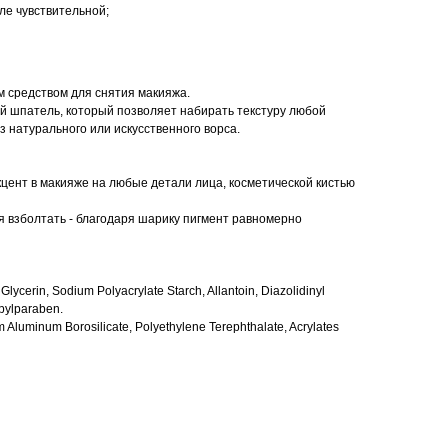
сле чувствительной;
 средством для снятия макияжа.
й шпатель, который позволяет набирать текстуру любой
 натурального или искусственного ворса.
кцент в макияже на любые детали лица, косметической кистью
 взболтать - благодаря шарику пигмент равномерно
Glycerin, Sodium Polyacrylate Starch, Allantoin, Diazolidinyl
pylparaben.
Aluminum Borosilicate, Polyethylene Terephthalate, Acrylates