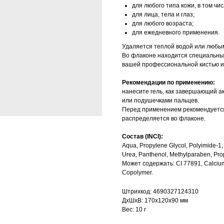
для любого типа кожи, в том чи
для лица, тела и глаз;
для любого возраста;
для ежедневного применения.
Удаляется теплой водой или любым
Во флаконе находится специальны
вашей профессиональной кистью из
Рекомендации по применению:
нанесите гель, как завершающий а
или подушечками пальцев.
Перед применением рекомендуется
распределяется во флаконе.
Состав (INCI):
Aqua, Propylene Glycol, Polyimide-1, 
Urea, Panthenol, Methylparaben, Pro
Может содержать: CI 77891, Calcium 
Copolymer.
Штрихкод: 4690327124310
ДxШxВ: 170x120x90 мм
Вес: 10 г