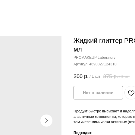
Жидкий глиттер PR
мл
PROMAKEUP Laboratory
Артикул:
4690327124310
200
р.
375
р.
/
1 шт
/
1 шт
Нет в наличии
Продукт быстро высыхает и надолг
эластичные компоненты, которые п
том числе мимически активных (веки
Подходит: