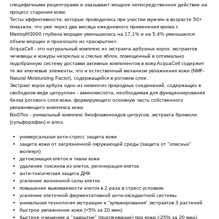
специфичными рецепторами и оказывают мощное непосредственное действие на
процесс старения кожи.
Тесты эффективности, которые проводились при участии мужчин в возрасте 50+
показали, что уже через два месяца ежедневного применения крема с
Matrixyl®3000 глубина морщин уменьшилась на 17,1% и на 5,4% уменьшился
объем морщин и произошло их «раскрытие».
AcquaCell - это натуральный комплекс из экстракта арбузных корок, экстрактов
чечевицы и кожуры незрелых и спелых яблок, помещенный в оптимально
подобранную систему доставки активных компонентов в кожу.AcquaCell содержит
те же ключевые элементы, что и естественный механизм увлажнения кожи (NMF-
Natural Moisturizing Factor), содержащийся в роговом слое.
Экстракт корок арбуза одно из немногих природных соединений, содержащих в
свободном виде цитруллин - аминокислота, необходимая для функционирования
белка рогового слоя кожи, формирующего основную часть собственного
увлажняющего комплекса кожи.
BioDTox - уникальный комплекс биофлавоноидов цитрусов, экстракта брокколи
(сульфорафан) и алоэ.
универсальная анти-стресс защита кожи
защита кожи от загрязненной окружающей среды (защита от "опасных"
молекул)
детоксикация клеток и ткани кожи
удаление токсинов из клеток, регенерация клеток
анти-токсическая защита ДНК
усиление жизненной силы клеток
повышение выживаемости клеток в 2 раза в стресс-условиях
усиление клеточной ферментативной анти-оксидантной системы
уникальная технология экстракции и "купажирования" экстрактов 3 растений
быстрое увлажнение кожи (+5% за 20 мин)
быстрое очищение и "закрытие" (подтягивание) пор кожи (-25% за 20 мин)