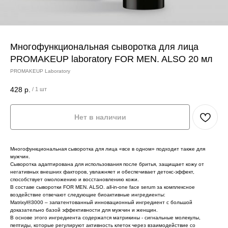
Многофункциональная сыворотка для лица
PROMAKEUP laboratory FOR MEN. ALSO 20 мл
PROMAKEUP Laboratory
428
р.
/
1 шт
Нет в наличии
Многофункциональная сыворотка для лица «все в одном» подходит также для
мужчин.
Сыворотка адаптирована для использования после бритья, защищает кожу от
негативных внешних факторов, увлажняет и обеспечивает детокс-эффект,
способствует омоложению и восстановлению кожи.
В составе сыворотки FOR MEN. ALSO. all-in-one face serum за комплексное
воздействие отвечают следующие биоактивные ингредиенты:
Matrixyl®3000 – запатентованный инновационный ингредиент с большой
доказательно базой эффективности для мужчин и женщин.
В основе этого ингредиента содержатся матрикины - сигнальные молекулы,
пептиды, которые регулируют активность клеток через взаимодействие со