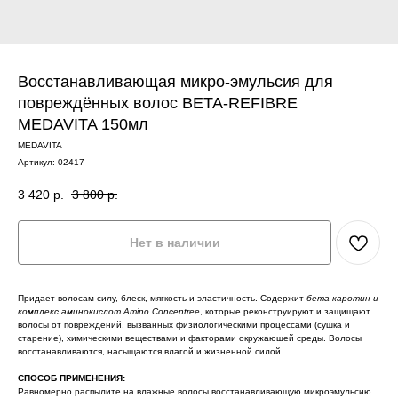
Восстанавливающая микро-эмульсия для
повреждённых волос BETA-REFIBRE
MEDAVITA 150мл
MEDAVITA
Артикул:
02417
3 420
р.
3 800
р.
Нет в наличии
Придает волосам силу, блеск, мягкость и эластичность. Содержит
бета-каротин и
комплекс аминокислот Amino Concentree
, которые реконструируют и защищают
волосы от повреждений, вызванных физиологическими процессами (сушка и
старение), химическими веществами и факторами окружающей среды. Волосы
восстанавливаются, насыщаются влагой и жизненной силой.
СПОСОБ ПРИМЕНЕНИЯ:
Равномерно распылите на влажные волосы восстанавливающую микроэмульсию