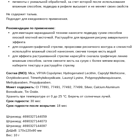
пигменты с уникальной обработкой, за счет которой после использования
влажным способом, подводка в рефиле высыхает и не меняет своих свойств
Не содержит талька.
Подходит
для ежедневного применения.
Рекомендации по применению:
для имитации карандашной техники нанесите подводку сухим способом
плоской плотной кисточкой. Растушуйте для придания рисунку акварельного
эффекта
для создания графичной стрелки, прорисовки ресничного контура и слизистой
используйте влажный способ нанесения, смочив тонкую кисть водой
для эффекта растушеванной стрелки нарисуйте сначала графичную линию
влажным способом, затем смените кисть на сухую с более мягким ворсом,
наберите текстуру и растушуйте стрелку.
Состав (INCI):
Mica, VP/VA Copolymer, Hydrogenated Lecithin, Caprylyl Methicone,
Octyldodecanol, Trimethylsiloxysilicate, Lauroyl Lysine, Polypropylsilsesquioxane,
Methylparaben, Propylparaben.
Может содержать:
CI
77891, 77491, 77492, 77499, Silver, Calcium Aluminum
Borosilicate, Tin Oxide.
Хранить при температуре от 0 до 25 °C. Беречь от солнечных лучей.
Срок годности:
30 мес
Срок годности после вскрытия:
18 мес
Штрихкод: 4690327144059
Штрихкод: 4690327144073
Штрихкод: 4690327144097
ДxШxВ: 170x120x90 мм
Вес: 10 г