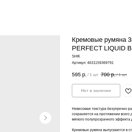
Кремовые румяна 3в
PERFECT LIQUID B
SHIK
Артикул:
4631159369791
595
р.
700
р.
/
1 шт
/
1 шт
Нет в наличии
Невесомая текстура безупречно ра
сохраняется на протяжении всего 
мягкого полупрозрачного эффекта 
Кремовые румяна выпускаются в ст