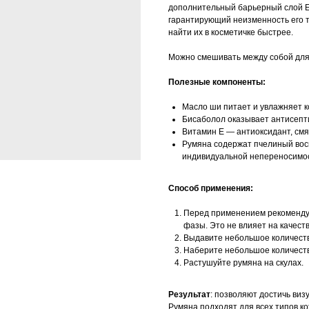
дополнительный барьерный слой E
гарантирующий неизменность его т
найти их в косметичке быстрее.
Можно смешивать между собой для
Полезные компоненты:
Масло ши питает и увлажняет к
Бисаболол оказывает антисепт
Витамин Е — антиоксидант, смяг
Румяна содержат пчелиный воск
индивидуальной непереносимос
Способ применения:
Перед применением рекомендуе
фазы. Это не влияет на качеств
Выдавите небольшое количеств
Наберите небольшое количество
Растушуйте румяна на скулах.
Результат
: позволяют достичь виз
Румяна подходят для всех типов к