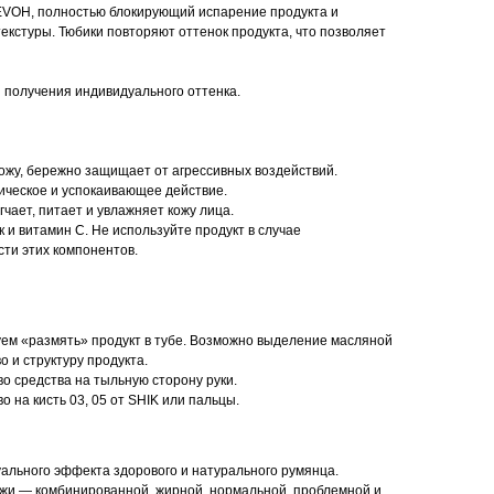
VOH, полностью блокирующий испарение продукта и
екстуры. Тюбики повторяют оттенок продукта, что позволяет
 получения индивидуального оттенка.
ожу, бережно защищает от агрессивных воздействий.
ическое и успокаивающее действие.
чает, питает и увлажняет кожу лица.
 и витамин С. Не используйте продукт в случае
ти этих компонентов.
м «размять» продукт в тубе. Возможно выделение масляной
о и структуру продукта.
о средства на тыльную сторону руки.
 на кисть 03, 05 от SHIK или пальцы.
уального эффекта здорового и натурального румянца.
ожи — комбинированной, жирной, нормальной, проблемной и