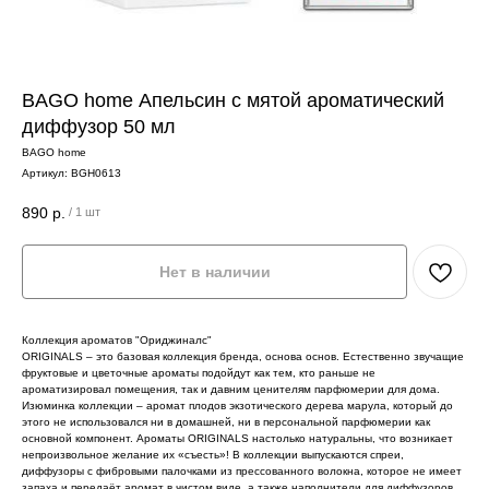
BAGO home Апельсин с мятой ароматический
диффузор 50 мл
BAGO home
Артикул:
BGH0613
890
р.
/
1 шт
Нет в наличии
Коллекция ароматов "Ориджиналс"
ORIGINALS – это базовая коллекция бренда, основа основ. Естественно звучащие
фруктовые и цветочные ароматы подойдут как тем, кто раньше не
ароматизировал помещения, так и давним ценителям парфюмерии для дома.
Изюминка коллекции – аромат плодов экзотического дерева марула, который до
этого не использовался ни в домашней, ни в персональной парфюмерии как
основной компонент. Ароматы ORIGINALS настолько натуральны, что возникает
непроизвольное желание их «съесть»! В коллекции выпускаются спреи,
диффузоры с фибровыми палочками из прессованного волокна, которое не имеет
запаха и передаёт аромат в чистом виде, а также наполнители для диффузоров.