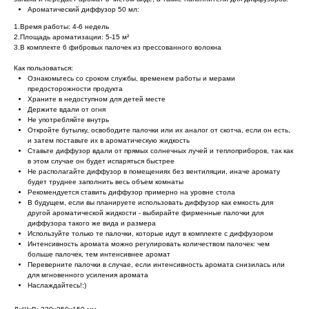
Ароматический диффузор 50 мл:
1.Время работы: 4-6 недель
2.Площадь ароматизации: 5-15 м²
3.В комплекте 6 фибровых палочек из прессованного волокна
Как пользоваться:
Ознакомьтесь со сроком службы, временем работы и мерами
предосторожности продукта
Храните в недоступном для детей месте
Держите вдали от огня
Не употребляйте внутрь
Откройте бутылку, освободите палочки или их аналог от скотча, если он есть,
и затем поставьте их в ароматическую жидкость
Ставьте диффузор вдали от прямых солнечных лучей и теплоприборов, так как
в этом случае он будет испаряться быстрее
Не располагайте диффузор в помещениях без вентиляции, иначе аромату
будет труднее заполнить весь объем комнаты
Рекомендуется ставить диффузор примерно на уровне стола
В будущем, если вы планируете использовать диффузор как емкость для
другой ароматической жидкости - выбирайте фирменные палочки для
диффузора такого же вида и размера
Используйте только те палочки, которые идут в комплекте с диффузором
Интенсивность аромата можно регулировать количеством палочек: чем
больше палочек, тем интенсивнее аромат
Переверните палочки в случае, если интенсивность аромата снизилась или
для мгновенного усиления аромата
Наслаждайтесь!:)