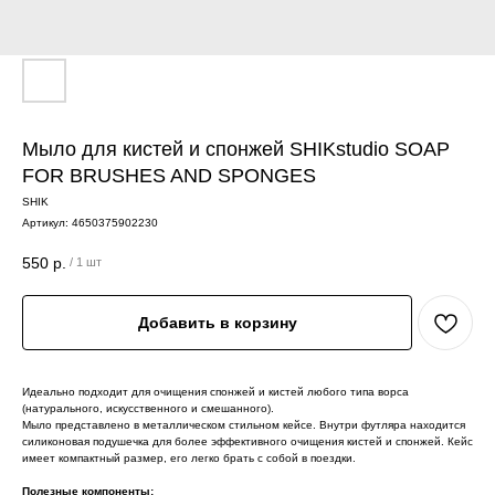
Мыло для кистей и спонжей SHIKstudio SOAP
FOR BRUSHES AND SPONGES
SHIK
Артикул:
4650375902230
550
р.
/
1 шт
Добавить в корзину
Идеально подходит для очищения спонжей и кистей любого типа ворса
(натурального, искусственного и смешанного).
Мыло представлено в металлическом стильном кейсе. Внутри футляра находится
силиконовая подушечка для более эффективного очищения кистей и спонжей. Кейс
имеет компактный размер, его легко брать с собой в поездки.
⠀
Полезные компоненты:
⠀