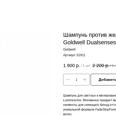
Шампунь против же
Goldwell Dualsenses
Goldwell
Артикул:
02911
1 900
р.
2 200
р.
/
1 шт
/
1 
Добавить
Шампунь для светлых и мелированн
Luminescine. Мгновенно придает 
пигменты для сияющего блонд-оттен
уникальной формуле FadeStopFormu
волос.