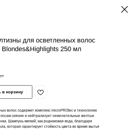
лтизны для осветленных волос
 Blondes&Highlights 250 мл
шт
 в корзину
ых волос содержит комплекс microPROtec и технологию
волосам сияние и нейтрализует нежелательные желтые
ка. Шампунь мягкий, как родниковая вода, благодаря
la, которая гарантирует стойкость цвета во время мытья