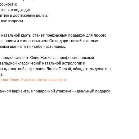
собности;
сти вам подходят;
витию и достижению целей;
 вас вопросы.
 натальной карты станет прекрасным подарком для любого
ознанием и саморазвитием. Он подарит незабываемые
жный шаг на пути к себе настоящему.
ты предоставляет Юлия Житкова - профессиональный
западной классической натальной астрологии и
ы адекватной астрологии Лилии Гаевой, обладатель десятков
в.
ролог Юлия Житкова. Натальная карта
ажном варианте, в подарочной упаковке - идеальный подарок