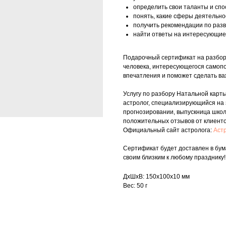
определить свои таланты и спо
понять, какие сферы деятельно
получить рекомендации по раз
найти ответы на интересующие
Подарочный сертификат на разбор
человека, интересующегося самоп
впечатления и поможет сделать ва
Услугу по разбору Натальной кар
астролог, специализирующийся на 
прогнозировании, выпускница школ
положительных отзывов от клиенто
Официальный сайт астролога:
Аст
Сертификат будет доставлен в бум
своим близким к любому празднику!
ДxШxВ: 150x100x10 мм
Вес: 50 г