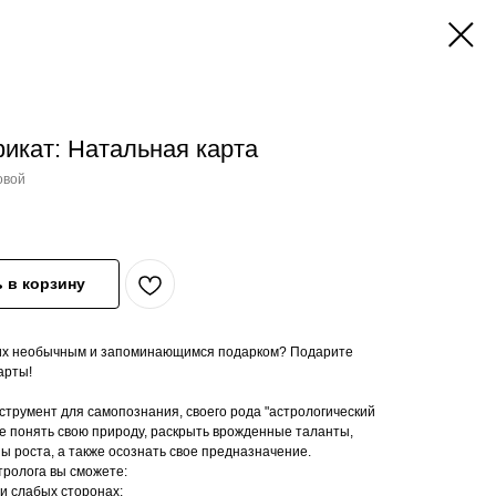
икат: Натальная карта
овой
 в корзину
ких необычным и запоминающимся подарком? Подарите
арты!
трумент для самопознания, своего рода "астрологический
же понять свою природу, раскрыть врожденные таланты,
ы роста, а также осознать свое предназначение.
ролога вы сможете:
 и слабых сторонах;