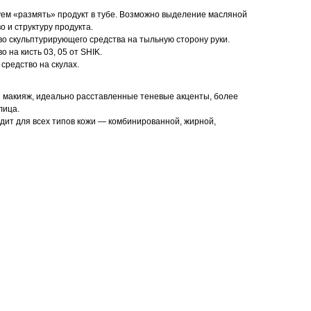
м «размять» продукт в тубе. Возможно выделение масляной
о и структуру продукта.
о скульптурирующего средства на тыльную сторону руки.
 на кисть 03, 05 от SHIK.
средство на скулах.
макияж, идеально расставленные теневые акценты, более
лица.
ит для всех типов кожи — комбинированной, жирной,