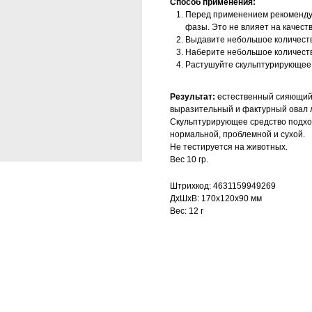
Способ применения:
Перед применением рекомендуе
фазы. Это не влияет на качеств
Выдавите небольшое количеств
Наберите небольшое количество
Растушуйте скульптурирующее 
Результат:
естественный сияющий 
выразительный и фактурный овал 
Скульптурирующее средство подход
нормальной, проблемной и сухой.
Не тестируется на животных.
Вес 10 гр.
Штрихкод: 4631159949269
ДxШxВ: 170x120x90 мм
Вес: 12 г