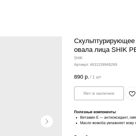
Скульптурирующее 
овала лица SHIK 
SHIK
Артикул:
4631159949269
890
р.
/
1 шт
Нет в наличии
Полезные компоненты
:
Витамин Е — антиоксидант, смяг
Масло жожоба увлажняет кожу 